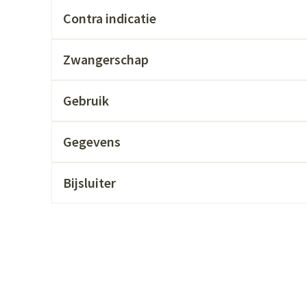
ging
Supplementen
Insectenwer
Contra indicatie
sen
Zwangerschap
geïrriteerde
Gebruik
Gegevens
Bijsluiter
Zelfbruiner
Scheren