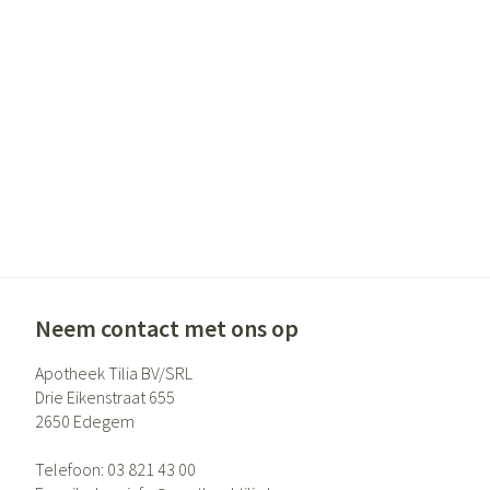
Gezichtsverzor
Pigmentstoornis
Gevoelige huid - 
huid
Gemengde huid
Doffe huid
Toon meer
Snurken
Neem contact met ons op
Apotheek Tilia BV/SRL
Drie Eikenstraat 655
2650
Edegem
Telefoon:
03 821 43 00