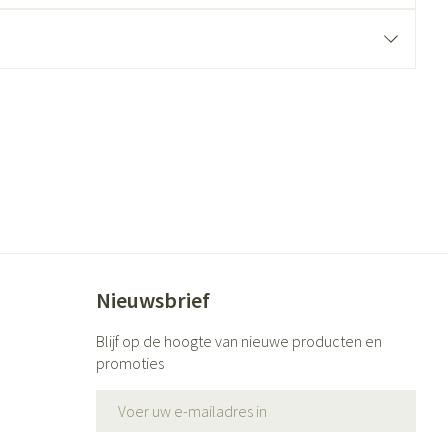
ende middelen
Parfums en geurproducten
CBD
Nieuwsbrief
Blijf op de hoogte van nieuwe producten en
promoties
E-mail adres