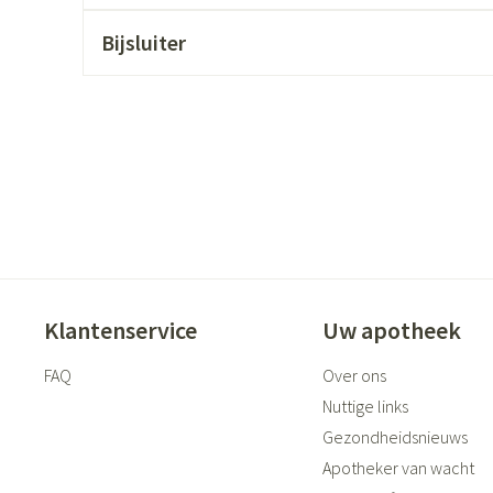
ging
Supplementen
Insectenwer
Bijsluiter
sen
geïrriteerde
Zelfbruiner
Scheren
Klantenservice
Uw apotheek
FAQ
Over ons
Nuttige links
Gezondheidsnieuws
Apotheker van wacht