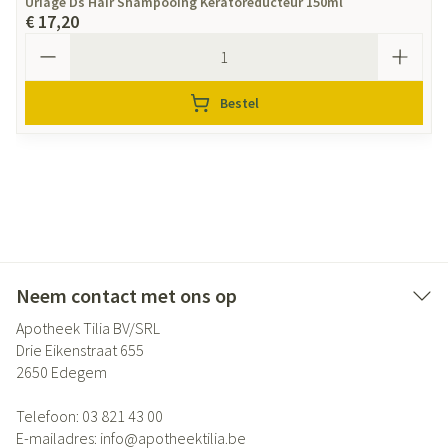
Uriage Ds Hair Shampooing Keratoreducteur 150ml
€ 17,20
Aantal
Bestel
Neem contact met ons op
Apotheek Tilia BV/SRL
Drie Eikenstraat 655
2650
Edegem
Telefoon:
03 821 43 00
E-mailadres:
info@
apotheektilia.be