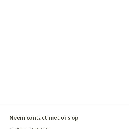
Gezichtsverzor
Pigmentstoornis
Gevoelige huid - 
huid
Gemengde huid
Doffe huid
Toon meer
Snurken
Neem contact met ons op