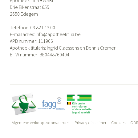
Apotheek Tilia BV/SRL
Drie Eikenstraat 655
2650
Edegem
Telefoon:
03 821 43 00
E-mailadres:
info@
apotheektilia.be
APB nummer:
111906
Apotheek titularis:
Ingrid Claessens en Dennis Cremer
BTW nummer:
BE0448760404
Algemene verkoopsvoorwaarden
Privacy disclaimer
Cookies
ODR