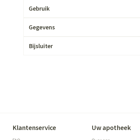
ging
Supplementen
Insectenwer
Gebruik
sen
Gegevens
geïrriteerde
Bijsluiter
Zelfbruiner
Scheren
Klantenservice
Uw apotheek