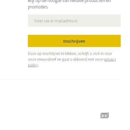
Blijf op de hoogte van nieuwe producten en
promoties
E-mail adres
Inschrijven
Door op inschrijven te klikken, schrijft u zich in voor
onze nieuwsbrief en gaat u akkoord met onze
privacy
policy
.