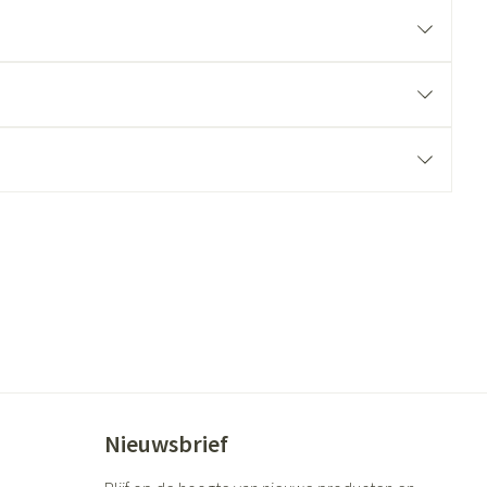
ende middelen
Parfums en geurproducten
CBD
Nieuwsbrief