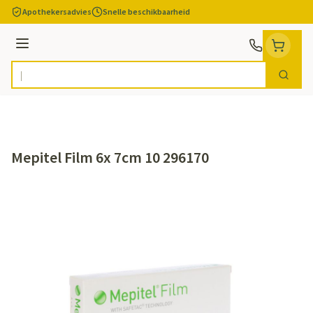
Ga naar de inhoud
Apothekersadvies
Snelle beschikbaarheid
Menu
Zoek
Product, merk, categorie...
Mepitel Film 6x 7cm 10 296170