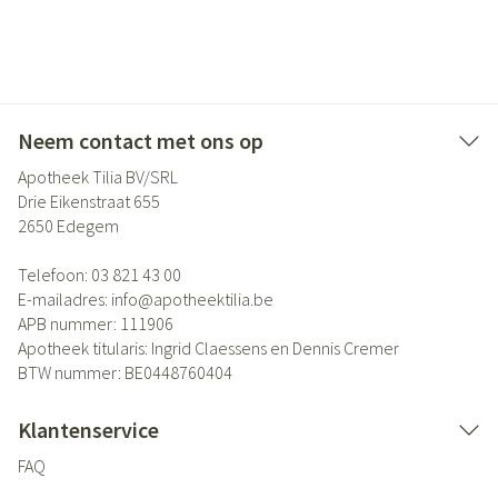
Neem contact met ons op
Apotheek Tilia BV/SRL
Drie Eikenstraat 655
2650
Edegem
Telefoon:
03 821 43 00
E-mailadres:
info@
apotheektilia.be
APB nummer:
111906
Apotheek titularis:
Ingrid Claessens en Dennis Cremer
BTW nummer:
BE0448760404
Klantenservice
FAQ