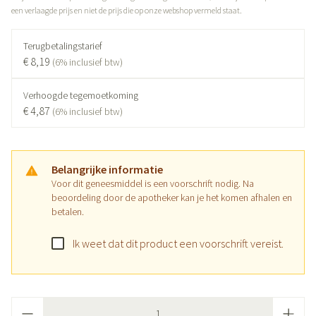
een verlaagde prijs en niet de prijs die op onze webshop vermeld staat.
Terugbetalingstarief
€ 8,19
(6% inclusief btw)
Verhoogde tegemoetkoming
€ 4,87
(6% inclusief btw)
Belangrijke informatie
Voor dit geneesmiddel is een voorschrift nodig. Na
beoordeling door de apotheker kan je het komen afhalen en
betalen.
Ik weet dat dit product een voorschrift vereist.
Aantal