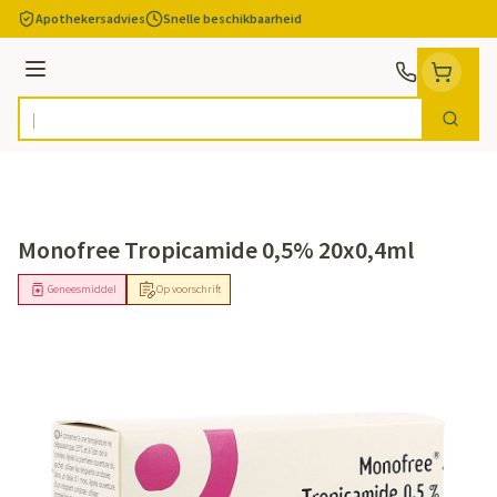
Ga naar de inhoud
Apothekersadvies
Snelle beschikbaarheid
Menu
Zoek
Product, merk, categorie...
Monofree Tropicamide 0,5% 20x0,4ml
Geneesmiddel
Op voorschrift