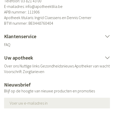
Telefoon:
03 821 43 00
E-mailadres:
info@
apotheektilia.be
APB nummer:
111906
Apotheek titularis:
Ingrid Claessens en Dennis Cremer
BTW nummer:
BE0448760404
Klantenservice
FAQ
Uw apotheek
Over ons
Nuttige links
Gezondheidsnieuws
Apotheker van wacht
Voorschrift
Zorgtarieven
Nieuwsbrief
Blijf op de hoogte van nieuwe producten en promoties
E-mail adres