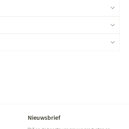
ende middelen
Parfums en geurproducten
CBD
Nieuwsbrief