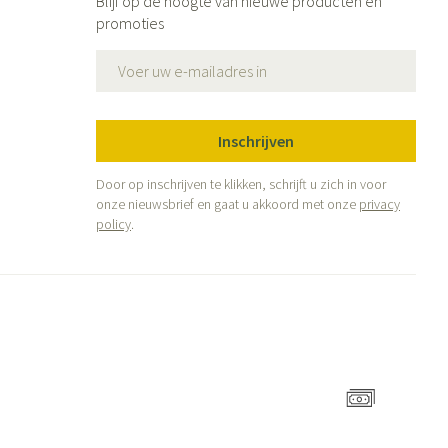
Blijf op de hoogte van nieuwe producten en
promoties
E-mail adres
Inschrijven
Door op inschrijven te klikken, schrijft u zich in voor
onze nieuwsbrief en gaat u akkoord met onze
privacy
policy
.