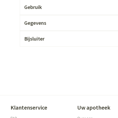
ging
Supplementen
Insectenwer
Gebruik
sen
Gegevens
geïrriteerde
Bijsluiter
Zelfbruiner
Scheren
Klantenservice
Uw apotheek