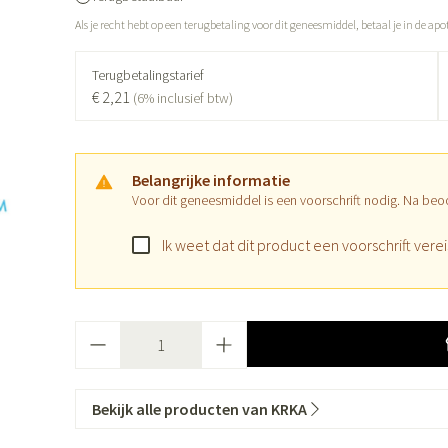
Als je recht hebt op een terugbetaling voor dit geneesmiddel, betaal je in de apo
categorie
Wondzorg
Ogen
EHBO
Neus
ie
en
Homeopathie
Spieren en gewrichten
Gemoed en s
Terugbetalingstarief
Neus
Ogen
skunde categorie
€ 2,21
esinfecteren
Vilt
Ooginfecties
Podologie
Tabletten
(6% inclusief btw)
Spray
Oogspoeling
Handschoenen
Anti allergische en anti
Cold - Hot the
Neussprays e
Oren
Ogen
 EHBO categorie
enborstels
inflammatoire middelen
Oogdruppels
warm/koud
ntiviraal
Wondhelend
Belangrijke informatie
s
Ontzwellende middelen
Creme - gel
Verbanddoz
ecten categorie
Brandwonden
Voor dit geneesmiddel is een voorschrift nodig. Na beo
pluimen
Accessoires
Glaucoom
Droge ogen
Medische hu
Toon meer
Ik weet dat dit product een voorschrift verei
len categorie
Toon meer
Toon meer
Aantal
n
 en
Nagels
Diabetes
Hart- en bloedvaten
Zonnebesch
Stoma
Bloedverdun
stolling
lt en kloven
Nagellak
Bloedglucosemeter
Aftersun
Stomazakjes
en
Bekijk alle producten van KRKA
ray
Kalk- en schimmelnagels
Teststrips en naalden
Lippen
Stomaplaatj
res