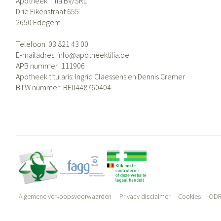
Apotheek Tilia BV/SRL
Drie Eikenstraat 655
2650
Edegem
Telefoon:
03 821 43 00
E-mailadres:
info@
apotheektilia.be
APB nummer:
111906
Apotheek titularis:
Ingrid Claessens en Dennis Cremer
BTW nummer:
BE0448760404
Algemene verkoopsvoorwaarden
Privacy disclaimer
Cookies
ODR