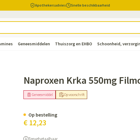
Apothekersadvies
Snelle beschikbaarheid
tamines
Geneesmiddelen
Thuiszorg en EHBO
Schoonheid, verzorgi
n
sel
Lichaamsverzorging
Voeding
Baby
Prostaat
Bachbloesem
Kousen, panty's en sokken
Dierenvoeding
Hoest
Lippen
Vitamines e
Kinderen
Menopauze
Oliën
Lingerie
Supplement
Pijn en koor
 Tabl 60
Naproxen Krka 550mg Film
supplement
erzorging en hygiëne categorie
rren
r
ngerie
ctenbeten
Bad en douche
Thee, Kruidenthee
Fopspenen en accessoires
Kousen
Hond
Droge hoest
Voedend
Luizen
BH's
baby - kinde
Vitamine A
Geneesmiddel
Op voorschrift
Snurken
Spieren en 
 en
en pancreas
Deodorant
Babyvoeding
Luiers
Panty's
Kat
Diepzittende slijmhoest
Koortsblazen
Tanden
Zwangerschap
Antioxydante
g en vitamines categorie
ing
naties
ncet
Zeer droge, geïrriteerde huid
Sportvoeding
Tandjes
Sokken
Andere dieren
Combinatie droge hoest en
Verzorging e
Op bestelling
Aminozuren
gel
en huidproblemen
slijmhoest
pplementen
Specifieke voeding
Voeding - melk
Vitamines en
€ 12,23
Pillendozen
Batterijen
Calcium
Ontharen en epileren
Massagebalsem en inhalatie
 en kinderen categorie
Toon meer
Toon meer
Toon meer
n
Kruidenthee
Kat
Licht- en w
Duiven en vo
Toon meer
Toon meer
Terugbetaalbaar