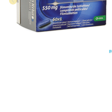
Vitaliteit 50+
Toon submenu voor Vitaliteit 50+ 
Thuiszorg
Huid
Plantaardige ol
Nagels en hoev
Natuur geneeskunde
Mond
Toon submenu voor Natuur genee
Batterijen
Ontsmetten en d
Droge mond
Thuiszorg en EHBO
Toebehoren
Schimmels
Spijsvertering
Toon submenu voor Thuiszorg en
Elektrische tand
Steriel materiaal
Koortsblaasjes - a
Dieren en insecten
Interdentaal - flo
Toon submenu voor Dieren en ins
Jeuk
Vacht, huid of 
Kunstgebit
Geneesmiddelen
Toon submenu voor Geneesmidde
Toon meer
Voeten en bene
Aerosoltherapie
Zware benen
zuurstof
Droge voeten, ee
Tabletten
Aerosol toestell
Blaren
Creme, gel en sp
Aerosol accessoi