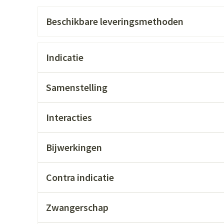
Nagelbijten
Overige diabetes producten
Zonnebank
Accessoires
orn
Nagelversterkend
Naalden voor insulinespuiten
Voorbereidin
Beschikbare leveringsmethoden
lsel
Hormonaal stelsel
Gynaecolog
Toon meer
Toon meer
Toon meer
Indicatie
ichten
Zenuwstelsel
Slapelooshe
en stress
 mannen
ten
Make-up
Sondes, baxters en
Seksualiteit
Bandages en
Samenstelling
catheters
hygiene
orthopedisc
ing
Make-up penselen en
Sondes
Condooms en
Buik
Immuniteit
Allergie
gebruiksvoorwerpen
jectie
Interacties
Accessoires voor sondes
Intiem welzij
Arm
Eyeliner - oogpotlood
ng
Baxters
Intieme verz
Elleboog
Mascara
Acne
Oor
Bijwerkingen
ulinepen -
Catheters
Massage
Enkel en voe
Oogschaduw
Contra indicatie
Toon meer
Toon meer
Toon meer
Afslanken
Homeopath
Zwangerschap
accessoires
Mondmaskers