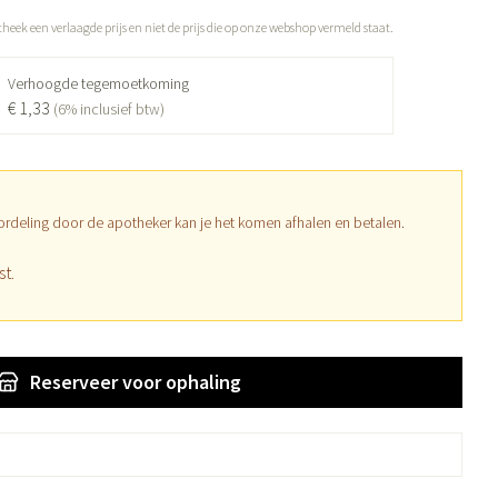
theek een verlaagde prijs en niet de prijs die op onze webshop vermeld staat.
Diagnosetesten en
Mond en keel
tress
Vlooien en teken
Verhoogde tegemoetkoming
meetapparatuur
Oren
€ 1,33
Zuigtabletten
(6% inclusief btw)
Alcoholtest
Oordopjes
rapie -
n -druppels
Spray - oplossing
Mond, muil of snavel
Bloeddrukmeter
Oorreiniging
Cholesteroltest
en
Oordruppels
ordeling door de apotheker kan je het komen afhalen en betalen.
Hartslagmeter
lpmiddelen
st.
Toon meer
erming
ning en -
Hygiëne
Ergonomie
Aambeien
Reserveer
voor ophaling
Bad en douche
Ademhaling en zuurstof
e
Badkamer