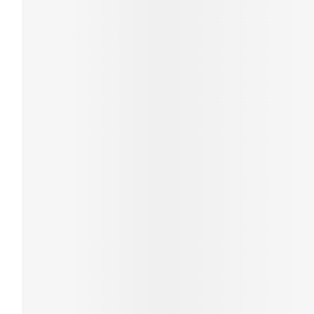
Gezichtsverzor
Pigmentstoornis
Gevoelige huid - 
huid
Gemengde huid
Doffe huid
Toon meer
Snurken