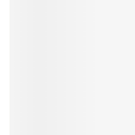
Gezichtsverzor
Pigmentstoornis
Gevoelige huid - 
huid
Gemengde huid
Doffe huid
Toon meer
Snurken