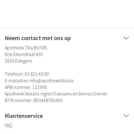
Neem contact met ons op
Apotheek Tilia BV/SRL
Drie Eikenstraat 655
2650
Edegem
Telefoon:
03 821 43 00
E-mailadres:
info@
apotheektilia.be
APB nummer:
111906
Apotheek titularis:
Ingrid Claessens en Dennis Cremer
BTW nummer:
BE0448760404
Klantenservice
FAQ