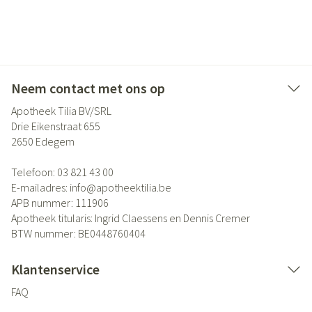
Neem contact met ons op
Apotheek Tilia BV/SRL
Drie Eikenstraat 655
2650
Edegem
Telefoon:
03 821 43 00
E-mailadres:
info@
apotheektilia.be
APB nummer:
111906
Apotheek titularis:
Ingrid Claessens en Dennis Cremer
BTW nummer:
BE0448760404
Klantenservice
FAQ