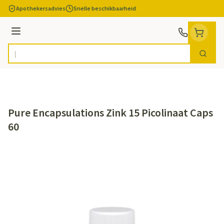
Ga naar de inhoud
Apothekersadvies
Snelle beschikbaarheid
Menu
Zoek
Product, merk, categorie...
Pure Encapsulations Zink 15 Picolinaat Caps
60