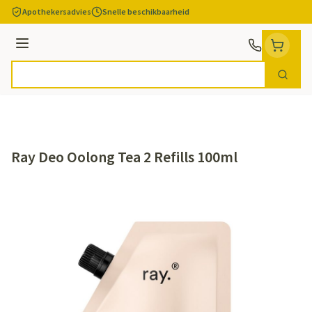
Ga naar de inhoud
Apothekersadvies
Snelle beschikbaarheid
Menu
Zoek
Product, merk, categorie...
Ray Deo Oolong Tea 2 Refills 100ml