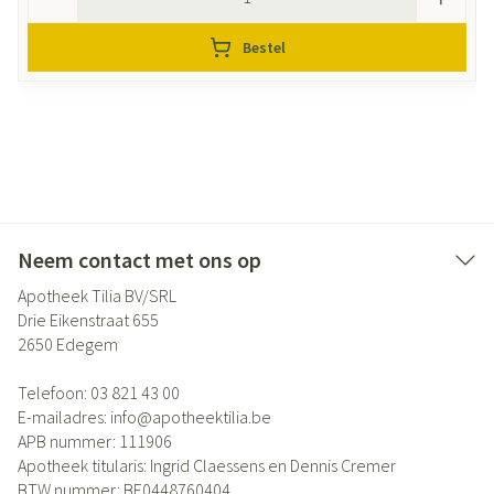
Bestel
Neem contact met ons op
Apotheek Tilia BV/SRL
Drie Eikenstraat 655
2650
Edegem
Telefoon:
03 821 43 00
E-mailadres:
info@
apotheektilia.be
APB nummer:
111906
Apotheek titularis:
Ingrid Claessens en Dennis Cremer
BTW nummer:
BE0448760404