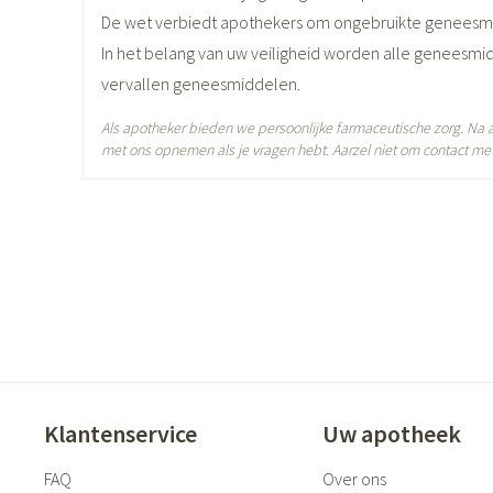
Diepte
60 mm
De wet verbiedt apothekers om ongebruikte geneesm
In het belang van uw veiligheid worden alle geneesmi
Actieve Ingrediënten
silodosine
vervallen geneesmiddelen.
Als apotheker bieden we persoonlijke farmaceutische zorg. Na
Behoud
Kamertemperatuur (15°C - 2
met ons opnemen als je vragen hebt. Aarzel niet om contact met
Klantenservice
Uw apotheek
FAQ
Over ons