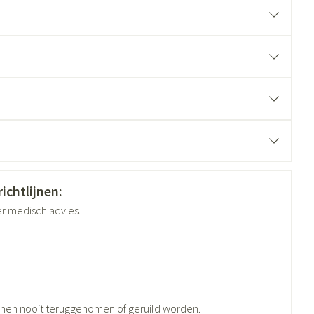
ende middelen
Parfums en geurproducten
ichtlijnen:
er medisch advies.
CBD
nen nooit teruggenomen of geruild worden.