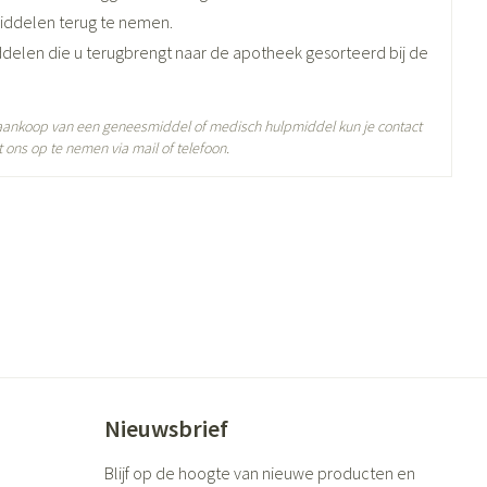
iddelen terug te nemen.
ddelen die u terugbrengt naar de apotheek gesorteerd bij de
 aankoop van een geneesmiddel of medisch hulpmiddel kun je contact
5°C)
 ons op te nemen via mail of telefoon.
Nieuwsbrief
Blijf op de hoogte van nieuwe producten en