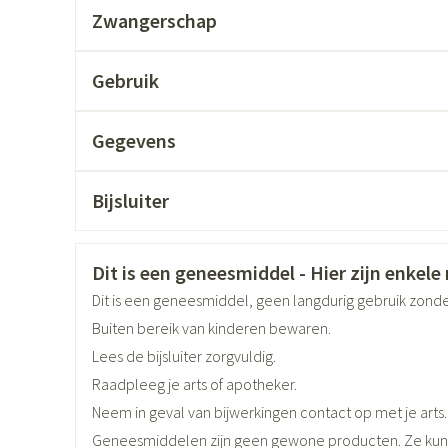
Zwangerschap
accessoires
Mondmaskers
ging
Supplementen
Insectenwer
Gebruik
sen
geïrriteerde
Gegevens
CNK
4110920
Bijsluiter
Nederlands
Duits
Frans
Organisaties
Aurobindo
Veiligheidsinformatie
Dit is een geneesmiddel - Hier zijn enkele r
Merken
Aurobindo
Dit is een geneesmiddel, geen langdurig gebruik zond
Buiten bereik van kinderen bewaren.
Zelfbruiner
Scheren
Breedte
78 mm
Lees de bijsluiter zorgvuldig.
Raadpleeg je arts of apotheker.
Lengte
91 mm
Neem in geval van bijwerkingen contact op met je arts.
Geneesmiddelen zijn geen gewone producten. Ze kun