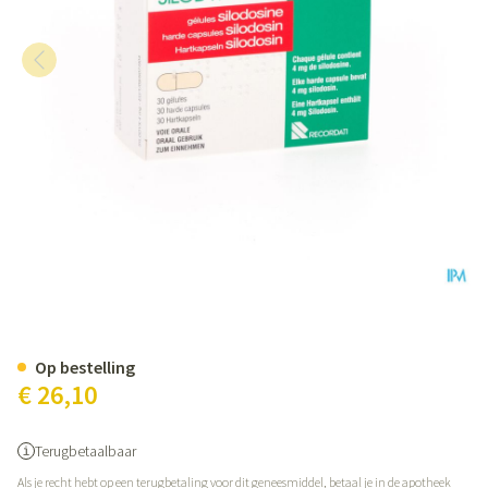
Silodyx Harde Caps 30 X 4mg Pv
Op bestelling
€ 26,10
Terugbetaalbaar
Als je recht hebt op een terugbetaling voor dit geneesmiddel, betaal je in de apotheek