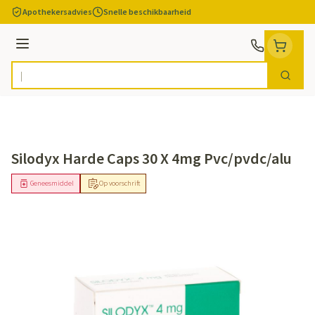
Ga naar de inhoud
Apothekersadvies
Snelle beschikbaarheid
Menu
Zoek
Product, merk, categorie...
Silodyx Harde Caps 30 X 4mg Pvc/pvdc/alu
Geneesmiddel
Op voorschrift