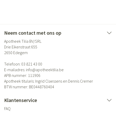
Neem contact met ons op
Apotheek Tilia BV/SRL
Drie Eikenstraat 655
2650
Edegem
Telefoon:
03 821 43 00
E-mailadres:
info@
apotheektilia.be
APB nummer:
111906
Apotheek titularis:
Ingrid Claessens en Dennis Cremer
BTW nummer:
BE0448760404
Klantenservice
FAQ