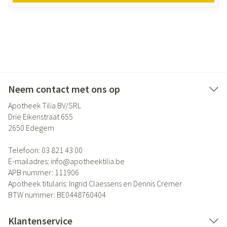
Neem contact met ons op
Apotheek Tilia BV/SRL
Drie Eikenstraat 655
2650
Edegem
Telefoon:
03 821 43 00
E-mailadres:
info@
apotheektilia.be
APB nummer:
111906
Apotheek titularis:
Ingrid Claessens en Dennis Cremer
BTW nummer:
BE0448760404
Klantenservice