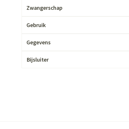
ging
Supplementen
Insectenwer
Zwangerschap
sen
Gebruik
geïrriteerde
Gegevens
Bijsluiter
Zelfbruiner
Scheren