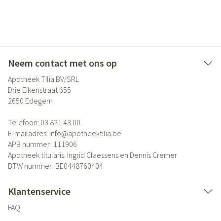
Neem contact met ons op
Apotheek Tilia BV/SRL
Drie Eikenstraat 655
2650
Edegem
Telefoon:
03 821 43 00
E-mailadres:
info@
apotheektilia.be
APB nummer:
111906
Apotheek titularis:
Ingrid Claessens en Dennis Cremer
BTW nummer:
BE0448760404
Klantenservice
FAQ