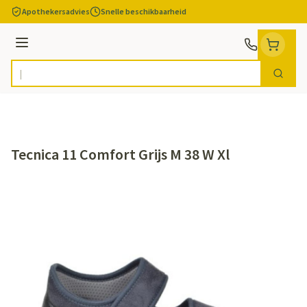
Ga naar de inhoud
Apothekersadvies
Snelle beschikbaarheid
Menu
Zoek
Product, merk, categorie...
Tecnica 11 Comfort Grijs M 38 W Xl