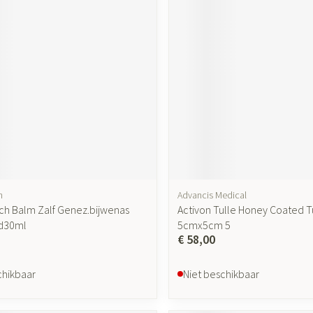
ging
Supplementen
Insectenwer
sen
geïrriteerde
h
Advancis Medical
Zelfbruiner
Scheren
h Balm Zalf Genez.bijwenas
Activon Tulle Honey Coated T
id30ml
5cmx5cm 5
€ 58,00
chikbaar
Niet beschikbaar