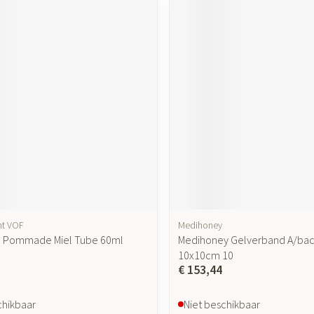
nt VOF
Medihoney
a Pommade Miel Tube 60ml
Medihoney Gelverband A/bact
10x10cm 10
€ 153,44
chikbaar
Niet beschikbaar