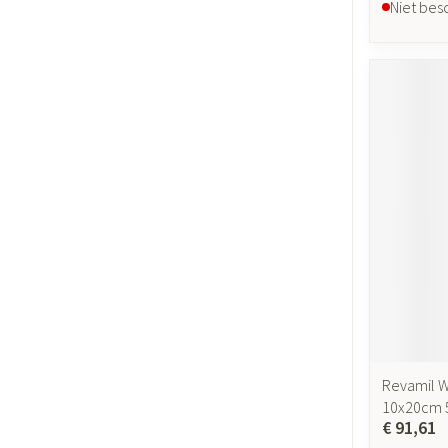
Niet bes
Revamil W
10x20cm 
€ 91,61