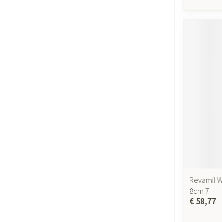
Revamil W
8cm 7
€ 58,77