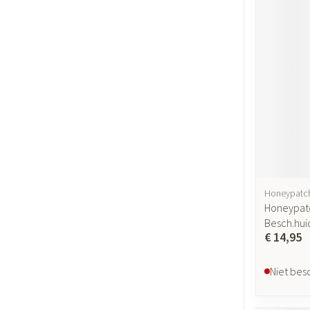
Gezichtsverzor
Pigmentstoornis
Gevoelige huid - 
huid
Gemengde huid
Doffe huid
Toon meer
Honeypatc
Snurken
Honeypatc
Besch.hu
€ 14,95
Niet bes