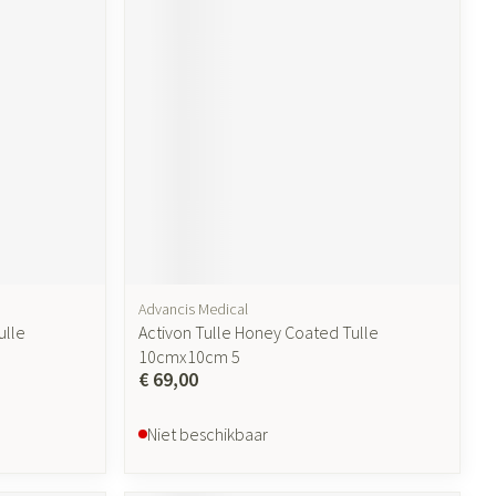
ende middelen
Parfums en geurproducten
Advancis Medical
CBD
ulle
Activon Tulle Honey Coated Tulle
10cmx10cm 5
€ 69,00
Niet beschikbaar