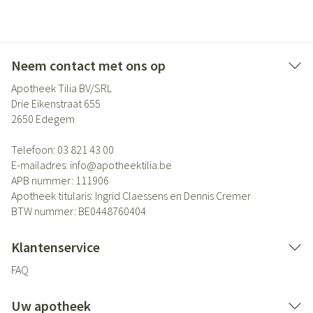
Neem contact met ons op
Apotheek Tilia BV/SRL
Drie Eikenstraat 655
2650
Edegem
Telefoon:
03 821 43 00
E-mailadres:
info@
apotheektilia.be
APB nummer:
111906
Apotheek titularis:
Ingrid Claessens en Dennis Cremer
BTW nummer:
BE0448760404
Klantenservice
FAQ
Uw apotheek