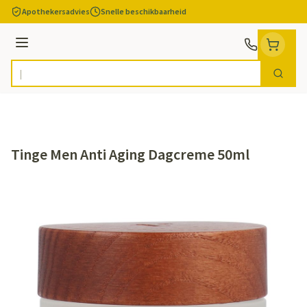
Ga naar de inhoud
Apothekersadvies
Snelle beschikbaarheid
Menu
Zoek
Product, merk, categorie...
Tinge Men Anti Aging Dagcreme 50ml