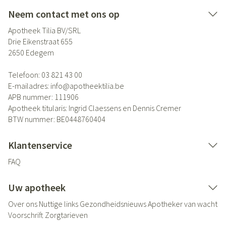
Neem contact met ons op
Apotheek Tilia BV/SRL
Drie Eikenstraat 655
2650
Edegem
Telefoon:
03 821 43 00
E-mailadres:
info@
apotheektilia.be
APB nummer:
111906
Apotheek titularis:
Ingrid Claessens en Dennis Cremer
BTW nummer:
BE0448760404
Klantenservice
FAQ
Uw apotheek
Over ons
Nuttige links
Gezondheidsnieuws
Apotheker van wacht
Voorschrift
Zorgtarieven