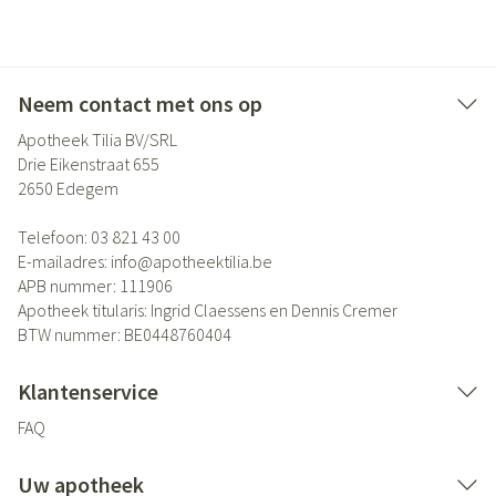
Neem contact met ons op
Apotheek Tilia BV/SRL
Drie Eikenstraat 655
2650
Edegem
Telefoon:
03 821 43 00
E-mailadres:
info@
apotheektilia.be
APB nummer:
111906
Apotheek titularis:
Ingrid Claessens en Dennis Cremer
BTW nummer:
BE0448760404
Klantenservice
FAQ
Uw apotheek