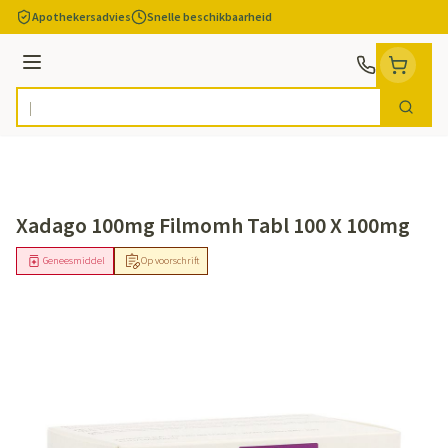
Ga naar de inhoud
Apothekersadvies
Snelle beschikbaarheid
Menu
Zoek
Product, merk, categorie...
Xadago 100mg Filmomh Tabl 100 X 100mg
Geneesmiddel
Op voorschrift