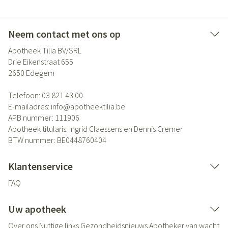
Neem contact met ons op
Apotheek Tilia BV/SRL
Drie Eikenstraat 655
2650
Edegem
Telefoon:
03 821 43 00
E-mailadres:
info@
apotheektilia.be
APB nummer:
111906
Apotheek titularis:
Ingrid Claessens en Dennis Cremer
BTW nummer:
BE0448760404
Klantenservice
FAQ
Uw apotheek
Over ons
Nuttige links
Gezondheidsnieuws
Apotheker van wacht