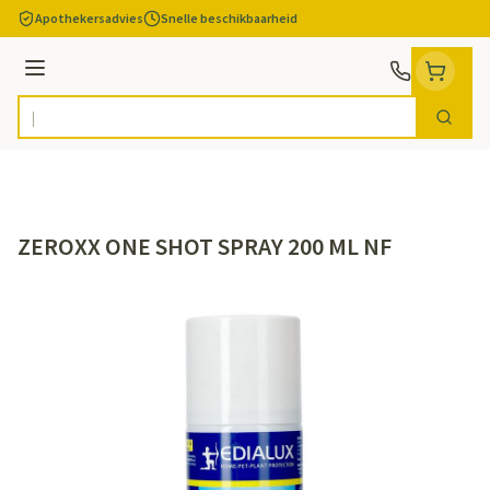
Ga naar de inhoud
Apothekersadvies
Snelle beschikbaarheid
Menu
Zoek
Product, merk, categorie...
ZEROXX ONE SHOT SPRAY 200 ML NF