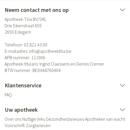
Neem contact met ons op
Apotheek Tilia BV/SRL
Drie Eikenstraat 655
2650
Edegem
Telefoon:
03 821 43 00
E-mailadres:
info@
apotheektilia.be
APB nummer:
111906
Apotheek titularis:
Ingrid Claessens en Dennis Cremer
BTW nummer:
BE0448760404
Klantenservice
FAQ
Uw apotheek
Over ons
Nuttige links
Gezondheidsnieuws
Apotheker van wacht
Voorschrift
Zorgtarieven