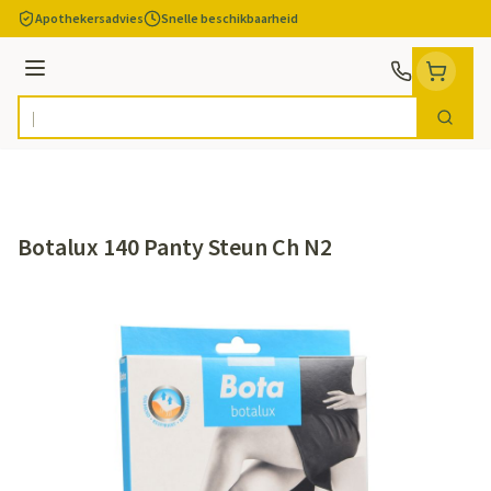
Ga naar de inhoud
Apothekersadvies
Snelle beschikbaarheid
Menu
Zoek
Product, merk, categorie...
Botalux 140 Panty Steun Ch N2