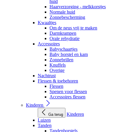
huid
Haarverzorging - melkkorstjes
Normale huid
Zonnebescherming
Kwaaltjes
Om de neus vrij te maken
Darmkrampen
Orale rehydratie
Accessoires
Babyschaartjes
Baby borstel en kam
Zonnebrillen
Knuffels
Overige
Nachtrust
Flessen & toebehoren
Flessen
Spenen voor flessen
Accessoires flessen
Kinderen
Kinderen
Ga terug
Luizen
Tanden
Tandenborstels