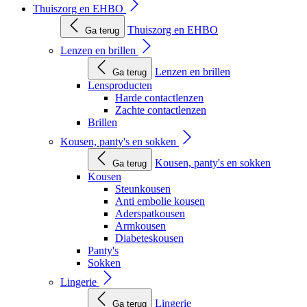
Thuiszorg en EHBO
Thuiszorg en EHBO
Ga terug
Lenzen en brillen
Lenzen en brillen
Ga terug
Lensproducten
Harde contactlenzen
Zachte contactlenzen
Brillen
Kousen, panty's en sokken
Kousen, panty's en sokken
Ga terug
Kousen
Steunkousen
Anti embolie kousen
Aderspatkousen
Armkousen
Diabeteskousen
Panty's
Sokken
Lingerie
Lingerie
Ga terug