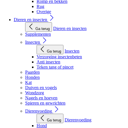
Romp en bekken
Rug
Overige
Dieren en insecten
Dieren en insecten
Ga terug
Supplementen
Insecten
Insecten
Ga terug
Verzorging insectenbeten
Anti insecten
Teken tang of pincet
Paarden
Honden
Kat
Duiven en vogels
Wondzorg
Nagels en hoeven
Spieren en gewrichten
Dierenvoeding
Dierenvoeding
Ga terug
Hond