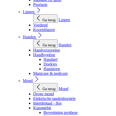
Psoriasis
Lippen
Lippen
Ga terug
Voedend
Koortsblazen
Handen
Handen
Ga terug
Handverzorging
Handhygiëne
Handgel
Doekjes
Handzeep
Manicure & pedicure
Mond
Mond
Ga terug
Droge mond
Elektrische tandenborstels
Interdentaal - flos
Kunstgebit
Bevestiging prothese