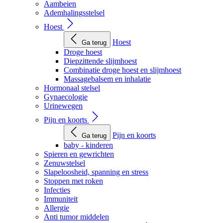
Aambeien
Ademhalingsstelsel
Hoest
Hoest
Ga terug
Droge hoest
Diepzittende slijmhoest
Combinatie droge hoest en slijmhoest
Massagebalsem en inhalatie
Hormonaal stelsel
Gynaecologie
Urinewegen
Pijn en koorts
Pijn en koorts
Ga terug
baby - kinderen
Spieren en gewrichten
Zenuwstelsel
Slapeloosheid, spanning en stress
Stoppen met roken
Infecties
Immuniteit
Allergie
Anti tumor middelen