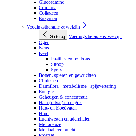
Glucosamine
Curcuma
Collageen
Enzymen
Voedingstherapie & welzijn
Voedingstherapie & welzijn
Ga terug
Ogen
Neus
Keel
Pastilles en bonbons
Siroop
Spray
Botten, spieren en gewrichten
Cholesterol
Darmflora - metabolisme - spijsvertering
Energie
Geheugen & concentratie
Haar (uitval) en nagels
Hart- en bloedvaten
Huid
Luchtwegen en ademhalen
Menopauze
Mentaal evenwicht
Prostaat