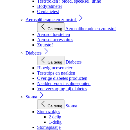
Teststroken : bloed, speeksel, urine
Bodyfatmeter
Ovulatietest
Aerosoltherapie en zuurstof
Aerosoltherapie en zuurstof
Ga terug
Aerosol toestellen
Aerosol accessoires
Zuurstof
Diabetes
Diabetes
Ga terug
Bloedglucosemeter
Teststrips en naalden
Overige diabetes producten
Naalden voor insulinespuiten
Voetverzorging bij diabetes
Stoma
Stoma
Ga terug
Stomazakjes
2 delig
1-delig
Stomaplaatje