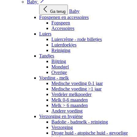
Baby
Baby
Ga terug
Fopspenen en accessoires
Fopspeen
Accessoires
Luiers
Luiercrème - rode billetjes
Luierdoekjes
Reiniging
Tandjes
Bijtring
Mondgel
Overige
Voeding - melk
Medische voeding 0-1 jaar
Medische voeding >1 jaar
Verdeler melkpoeder
Melk 0-6 maanden
Melk > 6 maanden
Andere voeding
Verzorging en hygiëne
Badolie - badmelk - reiniging
Verzorging
Droge huid - atopische huid - gevoelige