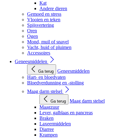
Kat
Andere dieren
Gemoed en stress
Vlooien en teken
Spijsvertering
Oren
Ogen
Mond, muil of snavel
Vacht, huid of pluimen
Accessoires
Geneesmiddelen
Geneesmiddelen
Ga terug
Hart- en bloedvaten
Bloedverdunning en -stolling
Maag darm stelsel
Maag darm stelsel
Ga terug
Maagzuur
Lever, galblaas en pancreas
Braken
Laxeermiddelen
Diarree
Krampen