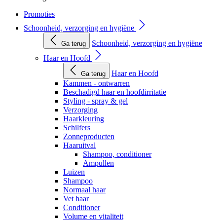
Promoties
Schoonheid, verzorging en hygiëne
Schoonheid, verzorging en hygiëne
Ga terug
Haar en Hoofd
Haar en Hoofd
Ga terug
Kammen - ontwarren
Beschadigd haar en hoofdirritatie
Styling - spray & gel
Verzorging
Haarkleuring
Schilfers
Zonneproducten
Haaruitval
Shampoo, conditioner
Ampullen
Luizen
Shampoo
Normaal haar
Vet haar
Conditioner
Volume en vitaliteit