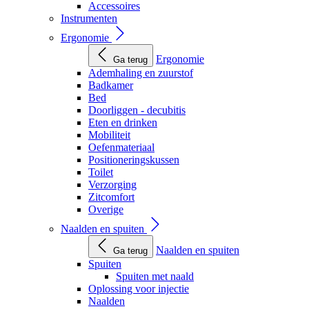
Accessoires
Instrumenten
Ergonomie
Ergonomie
Ga terug
Ademhaling en zuurstof
Badkamer
Bed
Doorliggen - decubitis
Eten en drinken
Mobiliteit
Oefenmateriaal
Positioneringskussen
Toilet
Verzorging
Zitcomfort
Overige
Naalden en spuiten
Naalden en spuiten
Ga terug
Spuiten
Spuiten met naald
Oplossing voor injectie
Naalden