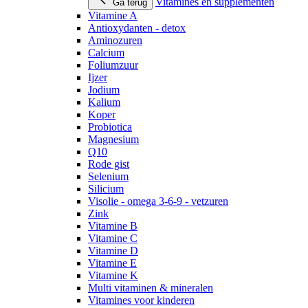
Vitamines en supplementen
Ga terug
Vitamine A
Antioxydanten - detox
Aminozuren
Calcium
Foliumzuur
Ijzer
Jodium
Kalium
Koper
Probiotica
Magnesium
Q10
Rode gist
Selenium
Silicium
Visolie - omega 3-6-9 - vetzuren
Zink
Vitamine B
Vitamine C
Vitamine D
Vitamine E
Vitamine K
Multi vitaminen & mineralen
Vitamines voor kinderen