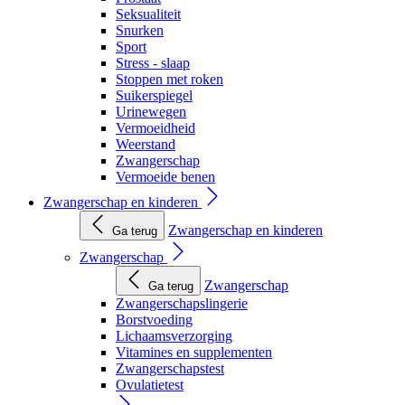
Seksualiteit
Snurken
Sport
Stress - slaap
Stoppen met roken
Suikerspiegel
Urinewegen
Vermoeidheid
Weerstand
Zwangerschap
Vermoeide benen
Zwangerschap en kinderen
Zwangerschap en kinderen
Ga terug
Zwangerschap
Zwangerschap
Ga terug
Zwangerschapslingerie
Borstvoeding
Lichaamsverzorging
Vitamines en supplementen
Zwangerschapstest
Ovulatietest