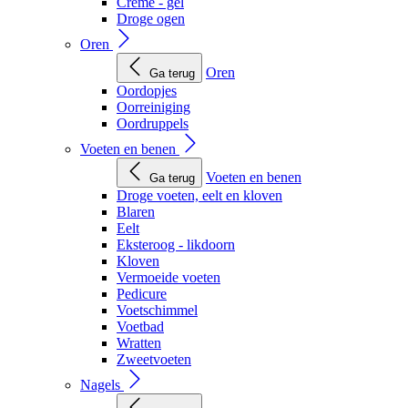
Creme - gel
Droge ogen
Oren
Oren
Ga terug
Oordopjes
Oorreiniging
Oordruppels
Voeten en benen
Voeten en benen
Ga terug
Droge voeten, eelt en kloven
Blaren
Eelt
Eksteroog - likdoorn
Kloven
Vermoeide voeten
Pedicure
Voetschimmel
Voetbad
Wratten
Zweetvoeten
Nagels