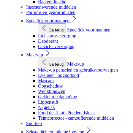
Bad en douche
Insectenwerende middelen
Parfums en geurproducten
Specifiek voor mannen
Specifiek voor mannen
Ga terug
Lichaamsverzorging
Deodorant
Gezichtsverzorging
Make-up
Make-up
Ga terug
Make-up penselen en gebruiksvoorwerpen
Eyeliner - oogpotlood
Mascara
Oogschaduw
Wenkbrauwen
Gekleurde dagcrème
Lippenstift
Nagellak
Fond de Teint | Poeder | Blush
Teintcorrector - camouflerende middelen
Snurken
Seksualiteit en intieme hygiene