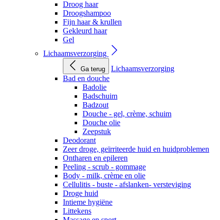
Droog haar
Droogshampoo
Fijn haar & krullen
Gekleurd haar
Gel
Lichaamsverzorging
Lichaamsverzorging
Ga terug
Bad en douche
Badolie
Badschuim
Badzout
Douche - gel, crème, schuim
Douche olie
Zeepstuk
Deodorant
Zeer droge, geïrriteerde huid en huidproblemen
Ontharen en epileren
Peeling - scrub - gommage
Body - milk, crème en olie
Cellulitis - buste - afslanken- versteviging
Droge huid
Intieme hygiëne
Littekens
Massage en sport