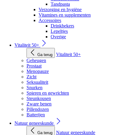
Tandpasta
Verzorging en hygiëne
Vitamines en supplementen
Accessoires
Drinkbekers
Lepeltjes
Overige
Vitaliteit 50+
Vitaliteit 50+
Ga terug
Geheugen
Prostaat
Menopauze
Zicht
Seksualiteit
Snurken
Spieren en gewrichten
Steunkousen
Zware benen
Pillendozen
Batterijen
Natuur geneeskunde
Natuur geneeskunde
Ga terug