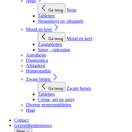
Neus
Neus
Ga terug
Tabletten
Neussprays en -druppels
Mond en keel
Mond en keel
Ga terug
Zuigtabletten
Spray - oplossing
Anesthesie
Diagnostica
Afslanken
Homeopathie
Zware benen
Zware benen
Ga terug
Tabletten
Creme, gel en spray
Diverse geneesmiddelen
Haar
Contact
Gezondheidsnieuws
Meer