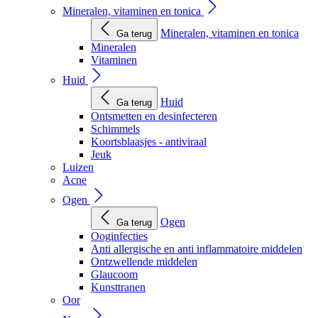
Mineralen, vitaminen en tonica
Mineralen, vitaminen en tonica
Ga terug
Mineralen
Vitaminen
Huid
Huid
Ga terug
Ontsmetten en desinfecteren
Schimmels
Koortsblaasjes - antiviraal
Jeuk
Luizen
Acne
Ogen
Ogen
Ga terug
Ooginfecties
Anti allergische en anti inflammatoire middelen
Ontzwellende middelen
Glaucoom
Kunsttranen
Oor