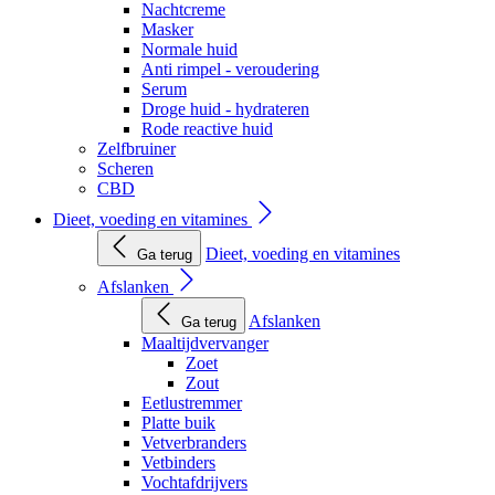
Nachtcreme
Masker
Normale huid
Anti rimpel - veroudering
Serum
Droge huid - hydrateren
Rode reactive huid
Zelfbruiner
Scheren
CBD
Dieet, voeding en vitamines
Dieet, voeding en vitamines
Ga terug
Afslanken
Afslanken
Ga terug
Maaltijdvervanger
Zoet
Zout
Eetlustremmer
Platte buik
Vetverbranders
Vetbinders
Vochtafdrijvers