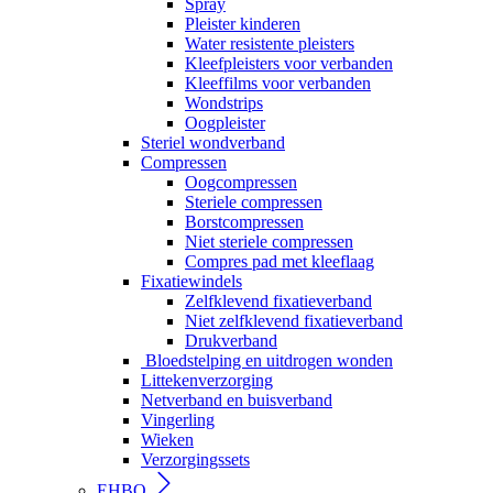
Spray
Pleister kinderen
Water resistente pleisters
Kleefpleisters voor verbanden
Kleeffilms voor verbanden
Wondstrips
Oogpleister
Steriel wondverband
Compressen
Oogcompressen
Steriele compressen
Borstcompressen
Niet steriele compressen
Compres pad met kleeflaag
Fixatiewindels
Zelfklevend fixatieverband
Niet zelfklevend fixatieverband
Drukverband
Bloedstelping en uitdrogen wonden
Littekenverzorging
Netverband en buisverband
Vingerling
Wieken
Verzorgingssets
EHBO