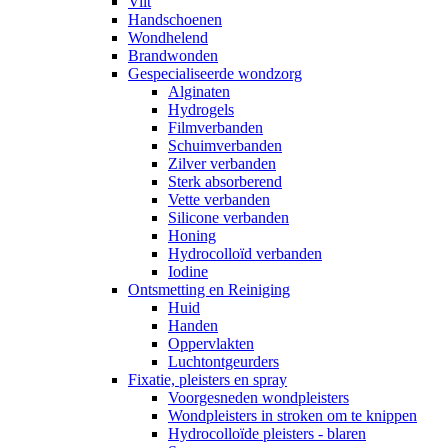
Vilt
Handschoenen
Wondhelend
Brandwonden
Gespecialiseerde wondzorg
Alginaten
Hydrogels
Filmverbanden
Schuimverbanden
Zilver verbanden
Sterk absorberend
Vette verbanden
Silicone verbanden
Honing
Hydrocolloïd verbanden
Iodine
Ontsmetting en Reiniging
Huid
Handen
Oppervlakten
Luchtontgeurders
Fixatie, pleisters en spray
Voorgesneden wondpleisters
Wondpleisters in stroken om te knippen
Hydrocolloïde pleisters - blaren