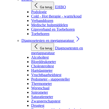
EHBO
Ga terug
Podologie
Cold - Hot therapie - warm/koud
Verbanddozen
Medische hulpmiddelen
Gipsverband en Toebehoren
Toebehoren
Diagnosetesten en meetapparatuur
Diagnosetesten en
Ga terug
meetapparatuur
Alcoholtest
Bloeddrukmeter
Cholesteroltest
Hartslagmeter
Vruchtbaarheidstest
Pedometer - stappenteller
Thermometer
Weegschaal
Spirometer
Saturatiemeter
Zwangerschapstest
Drugtest