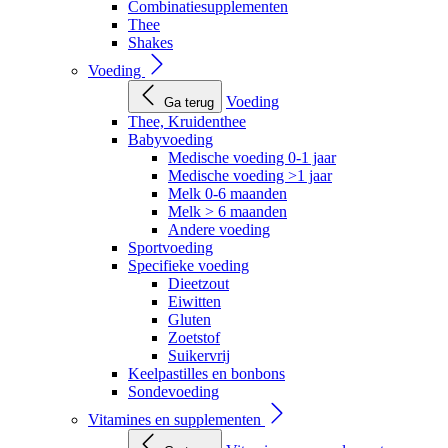
Combinatiesupplementen
Thee
Shakes
Voeding
Voeding
Ga terug
Thee, Kruidenthee
Babyvoeding
Medische voeding 0-1 jaar
Medische voeding >1 jaar
Melk 0-6 maanden
Melk > 6 maanden
Andere voeding
Sportvoeding
Specifieke voeding
Dieetzout
Eiwitten
Gluten
Zoetstof
Suikervrij
Keelpastilles en bonbons
Sondevoeding
Vitamines en supplementen