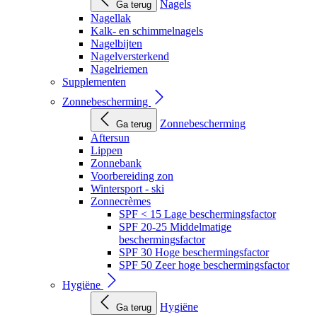
Nagels
Ga terug
Nagellak
Kalk- en schimmelnagels
Nagelbijten
Nagelversterkend
Nagelriemen
Supplementen
Zonnebescherming
Zonnebescherming
Ga terug
Aftersun
Lippen
Zonnebank
Voorbereiding zon
Wintersport - ski
Zonnecrèmes
SPF < 15 Lage beschermingsfactor
SPF 20-25 Middelmatige
beschermingsfactor
SPF 30 Hoge beschermingsfactor
SPF 50 Zeer hoge beschermingsfactor
Hygiëne
Hygiëne
Ga terug