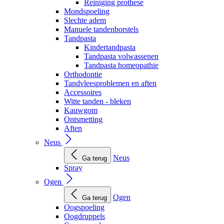
Reiniging prothese
Mondspoeling
Slechte adem
Manuele tandenborstels
Tandpasta
Kindertandpasta
Tandpasta volwassenen
Tandpasta homeopathie
Orthodontie
Tandvleesproblemen en aften
Accessoires
Witte tanden - bleken
Kauwgom
Ontsmetting
Aften
Neus
Neus
Ga terug
Spray
Ogen
Ogen
Ga terug
Oogspoeling
Oogdruppels