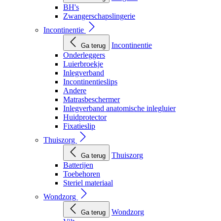
BH's
Zwangerschapslingerie
Incontinentie
Incontinentie
Ga terug
Onderleggers
Luierbroekje
Inlegverband
Incontinentieslips
Andere
Matrasbeschermer
Inlegverband anatomische inlegluier
Huidprotector
Fixatieslip
Thuiszorg
Thuiszorg
Ga terug
Batterijen
Toebehoren
Steriel materiaal
Wondzorg
Wondzorg
Ga terug