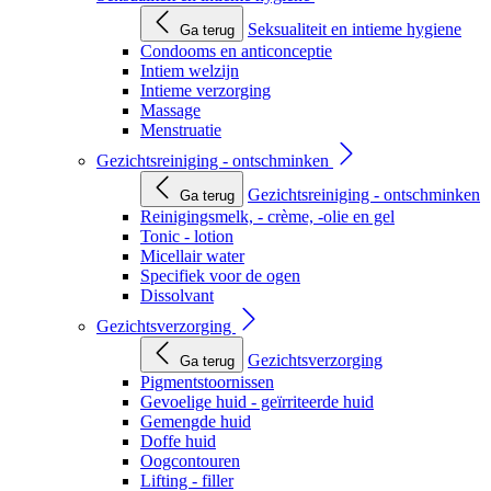
Seksualiteit en intieme hygiene
Ga terug
Condooms en anticonceptie
Intiem welzijn
Intieme verzorging
Massage
Menstruatie
Gezichtsreiniging - ontschminken
Gezichtsreiniging - ontschminken
Ga terug
Reinigingsmelk, - crème, -olie en gel
Tonic - lotion
Micellair water
Specifiek voor de ogen
Dissolvant
Gezichtsverzorging
Gezichtsverzorging
Ga terug
Pigmentstoornissen
Gevoelige huid - geïrriteerde huid
Gemengde huid
Doffe huid
Oogcontouren
Lifting - filler