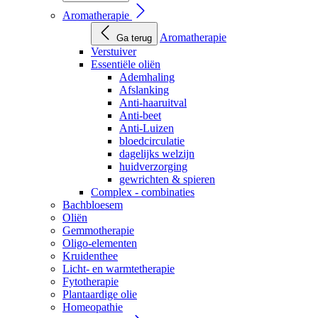
Aromatherapie
Aromatherapie
Ga terug
Verstuiver
Essentiële oliën
Ademhaling
Afslanking
Anti-haaruitval
Anti-beet
Anti-Luizen
bloedcirculatie
dagelijks welzijn
huidverzorging
gewrichten & spieren
Complex - combinaties
Bachbloesem
Oliën
Gemmotherapie
Oligo-elementen
Kruidenthee
Licht- en warmtetherapie
Fytotherapie
Plantaardige olie
Homeopathie