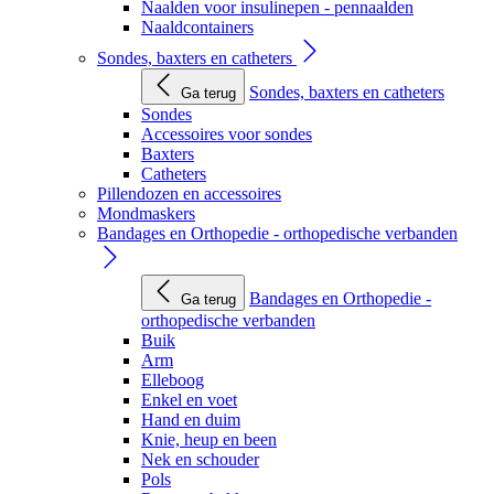
Naalden voor insulinepen - pennaalden
Naaldcontainers
Sondes, baxters en catheters
Sondes, baxters en catheters
Ga terug
Sondes
Accessoires voor sondes
Baxters
Catheters
Pillendozen en accessoires
Mondmaskers
Bandages en Orthopedie - orthopedische verbanden
Bandages en Orthopedie -
Ga terug
orthopedische verbanden
Buik
Arm
Elleboog
Enkel en voet
Hand en duim
Knie, heup en been
Nek en schouder
Pols