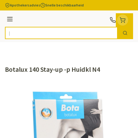
Ga naar de inhoud
Apothekersadvies
Snelle beschikbaarheid
Menu
Zoek
Product, merk, categorie...
Botalux 140 Stay-up -p Huidkl N4