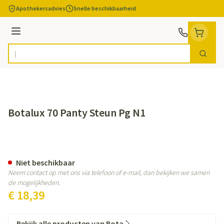
Ga naar de inhoud
Apothekersadvies
Snelle beschikbaarheid
Menu
Zoek
Product, merk, categorie...
Botalux 70 Panty Steun Pg N1
Botalux 70 Panty Steun Pg N1
Niet beschikbaar
Neem contact op met ons via telefoon of e-mail, dan bekijken we samen
de mogelijkheden.
€ 18,39
Bekijk alle producten van Bota