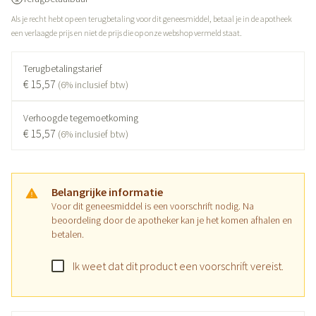
Als je recht hebt op een terugbetaling voor dit geneesmiddel, betaal je in de apotheek
een verlaagde prijs en niet de prijs die op onze webshop vermeld staat.
Terugbetalingstarief
€ 15,57
(6% inclusief btw)
Verhoogde tegemoetkoming
€ 15,57
(6% inclusief btw)
Belangrijke informatie
Voor dit geneesmiddel is een voorschrift nodig. Na
beoordeling door de apotheker kan je het komen afhalen en
betalen.
Ik weet dat dit product een voorschrift vereist.