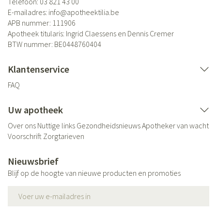
Telefoon:
03 821 43 00
E-mailadres:
info@
apotheektilia.be
APB nummer:
111906
Apotheek titularis:
Ingrid Claessens en Dennis Cremer
BTW nummer:
BE0448760404
Klantenservice
FAQ
Uw apotheek
Over ons
Nuttige links
Gezondheidsnieuws
Apotheker van wacht
Voorschrift
Zorgtarieven
Nieuwsbrief
Blijf op de hoogte van nieuwe producten en promoties
E-mail adres