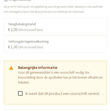
Als je recht hebt op een terugbetaling voor dit geneesmiddel, betaal je in de apotheek
een verlaagde prijs en niet de prijs die op onze webshop vermeld staat.
Terugbetalingstarief
€ 2,00
(6% inclusief btw)
Verhoogde tegemoetkoming
€ 1,00
(6% inclusief btw)
Belangrijke informatie
Voor dit geneesmiddel is een voorschrift nodig. Na
beoordeling door de apotheker kan je het komen afhalen en
betalen.
Ik weet dat dit product een voorschrift vereist.