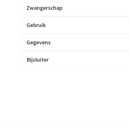
ging
Supplementen
Insectenwer
Zwangerschap
sen
Gebruik
geïrriteerde
Gegevens
Bijsluiter
Zelfbruiner
Scheren