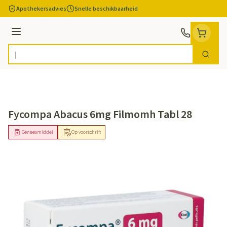
Ga naar de inhoud
Apothekersadvies
Snelle beschikbaarheid
Menu
Zoek
Product, merk, categorie...
Fycompa Abacus 6mg Filmomh Tabl 28
Geneesmiddel
Op voorschrift