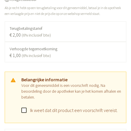
Als je recht hebt op een terugbetaling voor dit geneesmiddel, betaal je in de apotheek
een verlaagde prijs en niet de prijs die op onze webshop vermeld staat.
Terugbetalingstarief
€ 2,00
(6% inclusief btw)
Verhoogde tegemoetkoming
€ 1,00
(6% inclusief btw)
Belangrijke informatie
Voor dit geneesmiddel is een voorschrift nodig. Na
beoordeling door de apotheker kan je het komen afhalen en
betalen.
Ik weet dat dit product een voorschrift vereist.