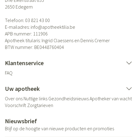
Drie Eikenstraat 655
2650
Edegem
Telefoon:
03 821 43 00
E-mailadres:
info@
apotheektilia.be
APB nummer:
111906
Apotheek titularis:
Ingrid Claessens en Dennis Cremer
BTW nummer:
BE0448760404
Klantenservice
FAQ
Uw apotheek
Over ons
Nuttige links
Gezondheidsnieuws
Apotheker van wacht
Voorschrift
Zorgtarieven
Nieuwsbrief
Blijf op de hoogte van nieuwe producten en promoties