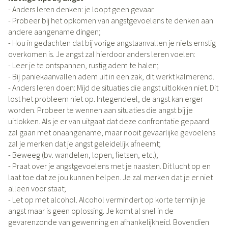
- Anders leren denken: je loopt geen gevaar.
- Probeer bij het opkomen van angstgevoelens te denken aan
andere aangename dingen;
- Hou in gedachten dat bij vorige angstaanvallen je niets ernstig
overkomen is. Je angst zal hierdoor anders leren voelen:
- Leer je te ontspannen, rustig adem te halen;
- Bij paniekaanvallen adem uit in een zak, dit werkt kalmerend.
- Anders leren doen: Mijd de situaties die angst uitlokken niet. Dit
lost het probleem niet op. Integendeel, de angst kan erger
worden. Probeer te wennen aan situaties die angst bij je
uitlokken. Als je er van uitgaat dat deze confrontatie gepaard
zal gaan met onaangename, maar nooit gevaarlijke gevoelens
zal je merken dat je angst geleidelijk afneemt;
- Beweeg (bv. wandelen, lopen, fietsen, etc.);
- Praat over je angstgevoelens met je naasten. Dit lucht op en
laat toe dat ze jou kunnen helpen. Je zal merken dat je er niet
alleen voor staat;
- Let op met alcohol. Alcohol vermindert op korte termijn je
angst maar is geen oplossing. Je komt al snel in de
gevarenzonde van gewenning en afhankelijkheid. Bovendien