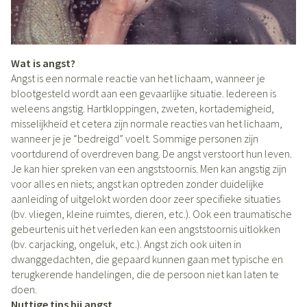
Wat is angst?
Angst is een normale reactie van het lichaam, wanneer je
blootgesteld wordt aan een gevaarlijke situatie. Iedereen is
weleens angstig. Hartkloppingen, zweten, kortademigheid,
misselijkheid et cetera zijn normale reacties van het lichaam,
wanneer je je “bedreigd” voelt. Sommige personen zijn
voortdurend of overdreven bang. De angst verstoort hun leven.
Je kan hier spreken van een angststoornis. Men kan angstig zijn
voor alles en niets; angst kan optreden zonder duidelijke
aanleiding of uitgelokt worden door zeer specifieke situaties
(bv. vliegen, kleine ruimtes, dieren, etc.). Ook een traumatische
gebeurtenis uit het verleden kan een angststoornis uitlokken
(bv. carjacking, ongeluk, etc.). Angst zich ook uiten in
dwanggedachten, die gepaard kunnen gaan met typische en
terugkerende handelingen, die de persoon niet kan laten te
doen.
Nuttige tips bij angst