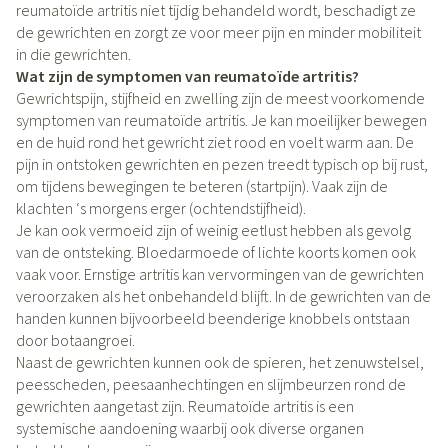
reumatoïde artritis niet tijdig behandeld wordt, beschadigt ze
de gewrichten en zorgt ze voor meer pijn en minder mobiliteit
in die gewrichten.
Wat zijn de symptomen van reumatoïde artritis?
Gewrichtspijn, stijfheid en zwelling zijn de meest voorkomende
symptomen van reumatoïde artritis. Je kan moeilijker bewegen
en de huid rond het gewricht ziet rood en voelt warm aan. De
pijn in ontstoken gewrichten en pezen treedt typisch op bij rust,
om tijdens bewegingen te beteren (startpijn). Vaak zijn de
klachten ‘s morgens erger (ochtendstijfheid).
Je kan ook vermoeid zijn of weinig eetlust hebben als gevolg
van de ontsteking. Bloedarmoede of lichte koorts komen ook
vaak voor. Ernstige artritis kan vervormingen van de gewrichten
veroorzaken als het onbehandeld blijft. In de gewrichten van de
handen kunnen bijvoorbeeld beenderige knobbels ontstaan
door botaangroei.
Naast de gewrichten kunnen ook de spieren, het zenuwstelsel,
peesscheden, peesaanhechtingen en slijmbeurzen rond de
gewrichten aangetast zijn. Reumatoïde artritis is een
systemische aandoening waarbij ook diverse organen