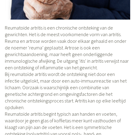
Reumatoïde artritis is een chronische ontsteking van de
gewrichten. Het is de meest voorkomende vorm van artritis.
Reuma en artrose worden vaak door elkaar gehaald en onder
de noemer ‘reuma’ geplaatst. Artrose is ook een
gewrichtsaandoening, maar heeft geen onderliggende
immunologische afwijking. De uitgang ‘itis’ in artritis verwijst naar
een ontsteking of inflammatie van het gewricht.
Bij reumatoïde artritis wordt de ontsteking niet door een
infectie uitgelokt, maar door een auto-immuunreactie van het
lichaam. Oorzaak is waarschijnlijk een combinatie van
genetische achtergrond en omgevingsfactoren die het
chronische ontstekingsproces start. Artritis kan op elke leeftijd
opduiken.
Reumatoïde artritis begint typisch aan handen en voeten,
waardoor je geen glas of koffietas meer kunt vasthouden of
klaagt van pijn aan de voeten. Het is een symmetrische
ontsteking (polyartritis) van vooral pols-, hand- en