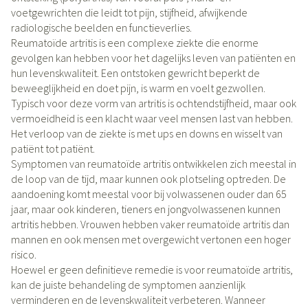
voetgewrichten die leidt tot pijn, stijfheid, afwijkende
radiologische beelden en functieverlies.
Reumatoïde artritis is een complexe ziekte die enorme
gevolgen kan hebben voor het dagelijks leven van patiënten en
hun levenskwaliteit. Een ontstoken gewricht beperkt de
beweeglijkheid en doet pijn, is warm en voelt gezwollen.
Typisch voor deze vorm van artritis is ochtendstijfheid, maar ook
vermoeidheid is een klacht waar veel mensen last van hebben.
Het verloop van de ziekte is met ups en downs en wisselt van
patiënt tot patiënt.
Symptomen van reumatoïde artritis ontwikkelen zich meestal in
de loop van de tijd, maar kunnen ook plotseling optreden. De
aandoening komt meestal voor bij volwassenen ouder dan 65
jaar, maar ook kinderen, tieners en jongvolwassenen kunnen
artritis hebben. Vrouwen hebben vaker reumatoïde artritis dan
mannen en ook mensen met overgewicht vertonen een hoger
risico.
Hoewel er geen definitieve remedie is voor reumatoïde artritis,
kan de juiste behandeling de symptomen aanzienlijk
verminderen en de levenskwaliteit verbeteren. Wanneer