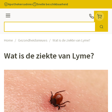
Ga naar de inhoud
Apothekersadvies
Snelle beschikbaarheid
Menu
Zoek
Product, merk, categorie...
Home
/
Gezondheidsnieuws
/
Wat is de ziekte van Lyme?
Wat is de ziekte van Lyme?