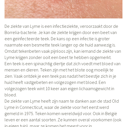
De ziekte van Lyme is een infectieziekte, veroorzaakt door de
Borrelia-bacterie. Je kan de ziekte krijgen door een beet van
een geïnfecteerde teek. De kans op een infectie is groter
naarmate een besmette teek langer op de huid aanwezig is.
Omdat tekenbeten vaak pijnloos zijn, kan iemand de ziekte van
Lyme krijgen zonder ooit een beet te hebben opgemerkt.
Een teek is een spinachtig diertje dat zich voedt met bloed van
mensen en dieren. Teken zijn met het blote oog moeilijk te
zien. Vaak ontdek je een teek pas nadat het beestje zich in je
huid heeft vastgebeten en volgezogen met bloed. Een
volgezogen teek wint 10 keer aan eigen lichaamsgewicht in
bloed.
De ziekte van Lyme heeft zijn naam te danken aan de stad Old
Lyme in Connecticut, waar de ziekte voor het eerst werd
gemeld in 1975. Teken komen wereldwijd voor. Ook in België
leven er een aantal soorten. Ze kunnen overal voorkomen (ook
in eigen tuin), maar ze komen het meest voor in