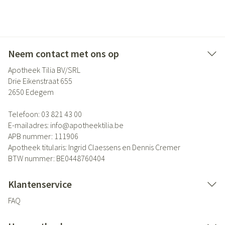
Neem contact met ons op
Apotheek Tilia BV/SRL
Drie Eikenstraat 655
2650
Edegem
Telefoon:
03 821 43 00
E-mailadres:
info@
apotheektilia.be
APB nummer:
111906
Apotheek titularis:
Ingrid Claessens en Dennis Cremer
BTW nummer:
BE0448760404
Klantenservice
FAQ