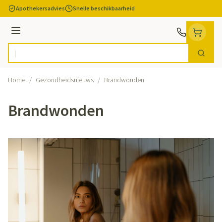
Ga naar de inhoud
Apothekersadvies
Snelle beschikbaarheid
Menu
Zoek
Product, merk, categorie...
Home
/
Gezondheidsnieuws
/
Brandwonden
Brandwonden