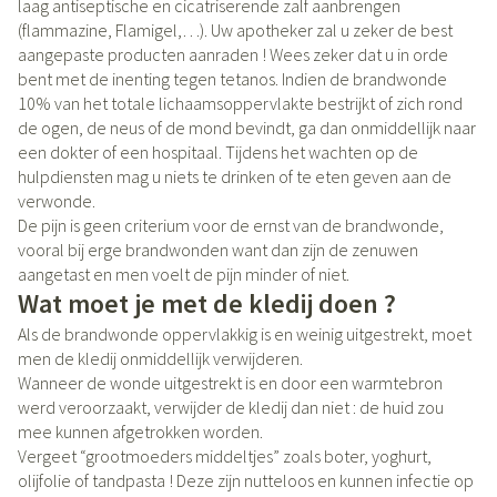
laag antiseptische en cicatriserende zalf aanbrengen
(flammazine, Flamigel,…). Uw apotheker zal u zeker de best
aangepaste producten aanraden ! Wees zeker dat u in orde
bent met de inenting tegen tetanos. Indien de brandwonde
10% van het totale lichaamsoppervlakte bestrijkt of zich rond
de ogen, de neus of de mond bevindt, ga dan onmiddellijk naar
een dokter of een hospitaal. Tijdens het wachten op de
hulpdiensten mag u niets te drinken of te eten geven aan de
verwonde.
De pijn is geen criterium voor de ernst van de brandwonde,
vooral bij erge brandwonden want dan zijn de zenuwen
aangetast en men voelt de pijn minder of niet.
Wat moet je met de kledij doen ?
Als de brandwonde oppervlakkig is en weinig uitgestrekt, moet
men de kledij onmiddellijk verwijderen.
Wanneer de wonde uitgestrekt is en door een warmtebron
werd veroorzaakt, verwijder de kledij dan niet : de huid zou
mee kunnen afgetrokken worden.
Vergeet “grootmoeders middeltjes” zoals boter, yoghurt,
olijfolie of tandpasta ! Deze zijn nutteloos en kunnen infectie op