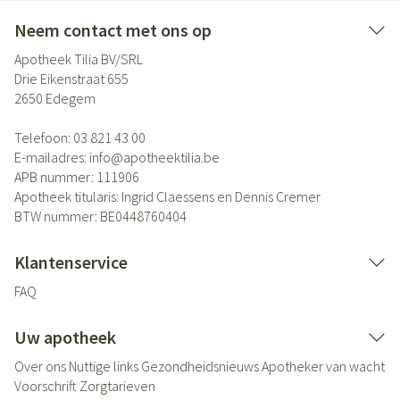
Neem contact met ons op
Apotheek Tilia BV/SRL
Drie Eikenstraat 655
2650
Edegem
Telefoon:
03 821 43 00
E-mailadres:
info@
apotheektilia.be
APB nummer:
111906
Apotheek titularis:
Ingrid Claessens en Dennis Cremer
BTW nummer:
BE0448760404
Klantenservice
FAQ
Uw apotheek
Over ons
Nuttige links
Gezondheidsnieuws
Apotheker van wacht
Voorschrift
Zorgtarieven