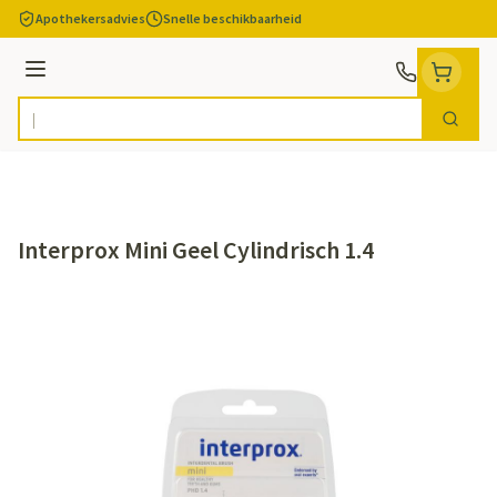
Ga naar de inhoud
Apothekersadvies
Snelle beschikbaarheid
Menu
Zoek
Product, merk, categorie...
Interprox Mini Geel Cylindrisch 1.4