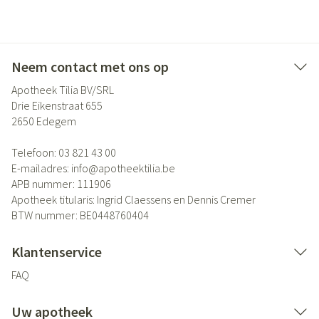
Neem contact met ons op
Apotheek Tilia BV/SRL
Drie Eikenstraat 655
2650
Edegem
Telefoon:
03 821 43 00
E-mailadres:
info@
apotheektilia.be
APB nummer:
111906
Apotheek titularis:
Ingrid Claessens en Dennis Cremer
BTW nummer:
BE0448760404
Klantenservice
FAQ
Uw apotheek