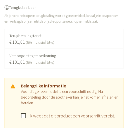
Terugbetaalbaar
Als je recht hebt op een terugbetaling voor dit geneesmiddel, betaal je in de apotheek
een verlaagde prijs en niet de prijs die op onze webshop vermeld staat.
Terugbetalingstarief
€ 101,61
(6% inclusief btw)
Verhoogde tegemoetkoming
€ 101,61
(6% inclusief btw)
Belangrijke informatie
Voor dit geneesmiddel is een voorschrift nodig. Na
beoordeling door de apotheker kan je het komen afhalen en
betalen.
Ik weet dat dit product een voorschrift vereist.