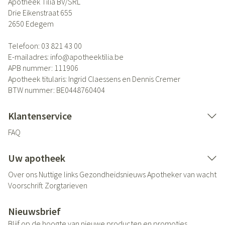
Apotheek Tilia BV/SRL
Drie Eikenstraat 655
2650
Edegem
Telefoon:
03 821 43 00
E-mailadres:
info@
apotheektilia.be
APB nummer:
111906
Apotheek titularis:
Ingrid Claessens en Dennis Cremer
BTW nummer:
BE0448760404
Klantenservice
FAQ
Uw apotheek
Over ons
Nuttige links
Gezondheidsnieuws
Apotheker van wacht
Voorschrift
Zorgtarieven
Nieuwsbrief
Blijf op de hoogte van nieuwe producten en promoties