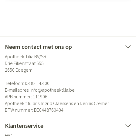
Neem contact met ons op
Apotheek Tilia BV/SRL
Drie Eikenstraat 655
2650
Edegem
Telefoon:
03 821 43 00
E-mailadres:
info@
apotheektilia.be
APB nummer:
111906
Apotheek titularis:
Ingrid Claessens en Dennis Cremer
BTW nummer:
BE0448760404
Klantenservice
FAQ