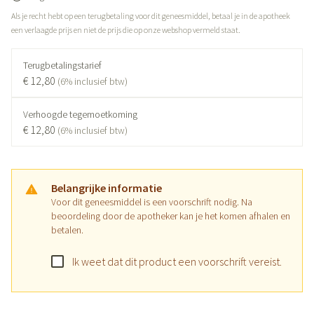
Als je recht hebt op een terugbetaling voor dit geneesmiddel, betaal je in de apotheek
een verlaagde prijs en niet de prijs die op onze webshop vermeld staat.
Terugbetalingstarief
€ 12,80
(6% inclusief btw)
Verhoogde tegemoetkoming
€ 12,80
(6% inclusief btw)
Belangrijke informatie
Voor dit geneesmiddel is een voorschrift nodig. Na
beoordeling door de apotheker kan je het komen afhalen en
betalen.
Ik weet dat dit product een voorschrift vereist.