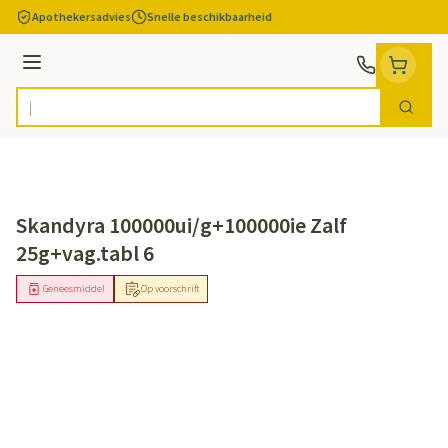
Ga naar de inhoud
Apothekersadvies
Snelle beschikbaarheid
Menu
Zoek
Product, merk, categorie...
Skandyra 100000ui/g+100000ie Zalf
25g+vag.tabl 6
Geneesmiddel
Op voorschrift