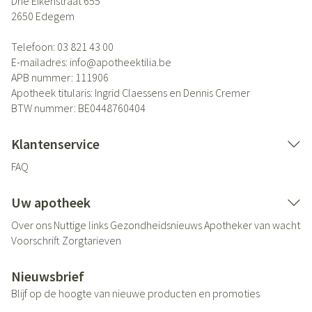
Drie Eikenstraat 655
2650
Edegem
Telefoon:
03 821 43 00
E-mailadres:
info@
apotheektilia.be
APB nummer:
111906
Apotheek titularis:
Ingrid Claessens en Dennis Cremer
BTW nummer:
BE0448760404
Klantenservice
FAQ
Uw apotheek
Over ons
Nuttige links
Gezondheidsnieuws
Apotheker van wacht
Voorschrift
Zorgtarieven
Nieuwsbrief
Blijf op de hoogte van nieuwe producten en promoties