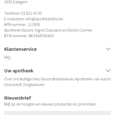
2650
Edegem
Telefoon:
03 821 43 00
E-mailadres:
info@
apotheektilia.be
APB nummer:
111906
Apotheek titularis:
Ingrid Claessens en Dennis Cremer
BTW nummer:
BE0448760404
Klantenservice
FAQ
Uw apotheek
Over ons
Nuttige links
Gezondheidsnieuws
Apotheker van wacht
Voorschrift
Zorgtarieven
Nieuwsbrief
Blijf op de hoogte van nieuwe producten en promoties
E-mail adres