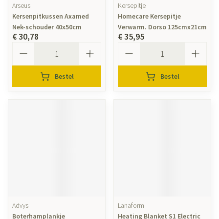
Arseus
Kersepitje
Kersenpitkussen Axamed
Homecare Kersepitje
Nek-schouder 40x50cm
Verwarm. Dorso 125cmx21cm
€ 30,78
€ 35,95
Aantal
Aantal
Bestel
Bestel
Advys
Lanaform
Boterhamplankje
Heating Blanket S1 Electric