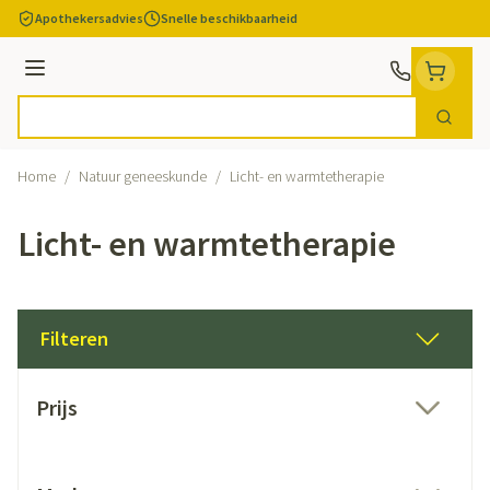
Ga naar de inhoud
Apothekersadvies
Snelle beschikbaarheid
Menu
Zoek
Product, merk, categorie...
Home
/
Natuur geneeskunde
/
Licht- en warmtetherapie
Licht- en warmtetherapie
Filteren
Doorgaan naar productlijst
Prijs
filter