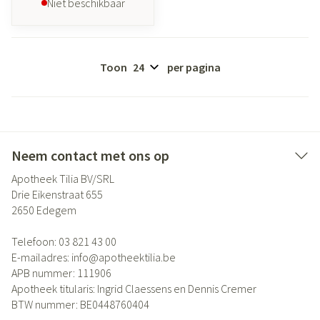
Niet beschikbaar
Toon
per pagina
Neem contact met ons op
Apotheek Tilia BV/SRL
Drie Eikenstraat 655
2650
Edegem
Telefoon:
03 821 43 00
E-mailadres:
info@
apotheektilia.be
APB nummer:
111906
Apotheek titularis:
Ingrid Claessens en Dennis Cremer
BTW nummer:
BE0448760404