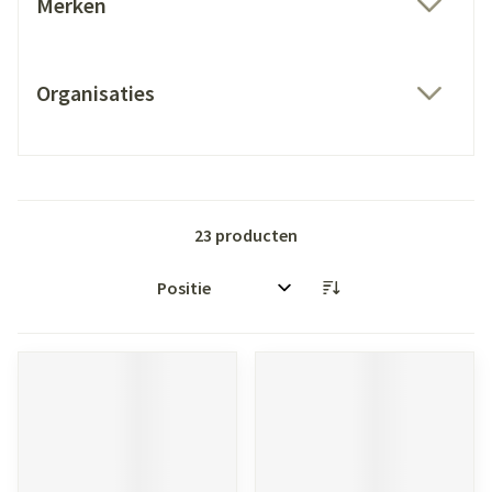
Merken
filter
Organisaties
filter
23
producten
Sorteer op: