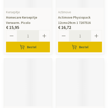
Kersepitje
Actimove
Homecare Kersepitje
Actimove Physiopack
Verwarm. Picolo
12cmx29cm 1 7207516
€ 15,95
€ 16,72
Aantal
Aantal
Bestel
Bestel