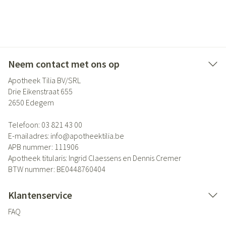
Neem contact met ons op
Apotheek Tilia BV/SRL
Drie Eikenstraat 655
2650
Edegem
Telefoon:
03 821 43 00
E-mailadres:
info@
apotheektilia.be
APB nummer:
111906
Apotheek titularis:
Ingrid Claessens en Dennis Cremer
BTW nummer:
BE0448760404
Klantenservice
FAQ