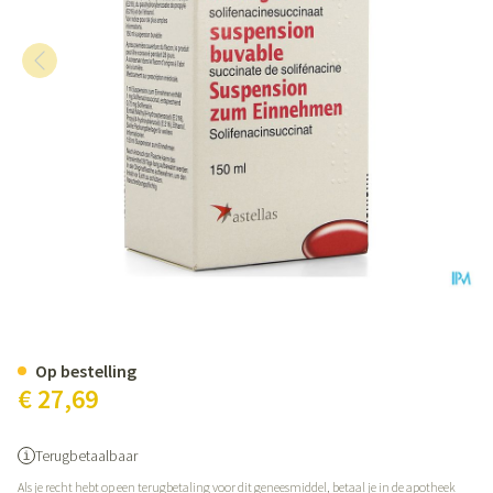
Vesicare 1mg/ml Orale Susp 15
Op bestelling
€ 27,69
Terugbetaalbaar
Als je recht hebt op een terugbetaling voor dit geneesmiddel, betaal je in de apotheek