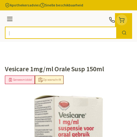
Ga naar de inhoud
Apothekersadvies
Snelle beschikbaarheid
Menu
Zoek
Product, merk, categorie...
Vesicare 1mg/ml Orale Susp 150ml
Geneesmiddel
Op voorschrift