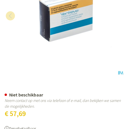
Yentreve Caps 56 X 40mg
Niet beschikbaar
Neem contact op met ons via telefoon of e-mail, dan bekijken we samen
de mogelijkheden.
€ 57,69
Terugbetaalbaar