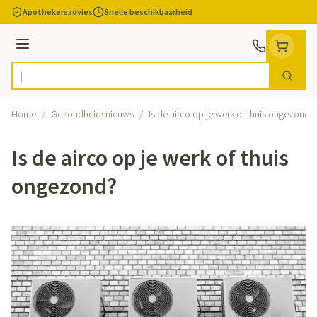
Ga naar de inhoud
Apothekersadvies
Snelle beschikbaarheid
Menu
Zoek
Product, merk, categorie...
Home
/
Gezondheidsnieuws
/
Is de airco op je werk of thuis ongezond?
Is de airco op je werk of thuis
ongezond?