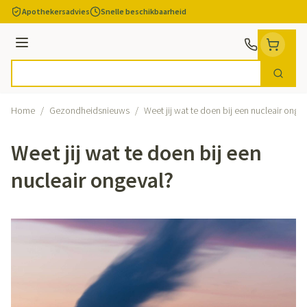
Ga naar de inhoud
Apothekersadvies
Snelle beschikbaarheid
Menu
Zoek
Product, merk, categorie...
Home
/
Gezondheidsnieuws
/
Weet jij wat te doen bij een nucleair onge
Weet jij wat te doen bij een
nucleair ongeval?