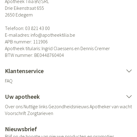
Apotheek Tilia BV/SRL
Drie Eikenstraat 655
2650
Edegem
Telefoon:
03 821 43 00
E-mailadres:
info@
apotheektilia.be
APB nummer:
111906
Apotheek titularis:
Ingrid Claessens en Dennis Cremer
BTW nummer:
BE0448760404
Klantenservice
FAQ
Uw apotheek
Over ons
Nuttige links
Gezondheidsnieuws
Apotheker van wacht
Voorschrift
Zorgtarieven
Nieuwsbrief
Blijf op de hoogte van nieuwe producten en promoties