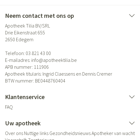
Neem contact met ons op
Apotheek Tilia BV/SRL
Drie Eikenstraat 655
2650
Edegem
Telefoon:
03 821 43 00
E-mailadres:
info@
apotheektilia.be
APB nummer:
111906
Apotheek titularis:
Ingrid Claessens en Dennis Cremer
BTW nummer:
BE0448760404
Klantenservice
FAQ
Uw apotheek
Over ons
Nuttige links
Gezondheidsnieuws
Apotheker van wacht