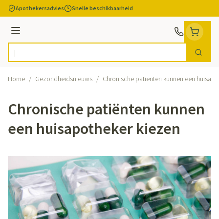
Ga naar de inhoud
Apothekersadvies
Snelle beschikbaarheid
Menu
Zoek
Product, merk, categorie...
Home
/
Gezondheidsnieuws
/
Chronische patiënten kunnen een huisapo
Chronische patiënten kunnen
een huisapotheker kiezen